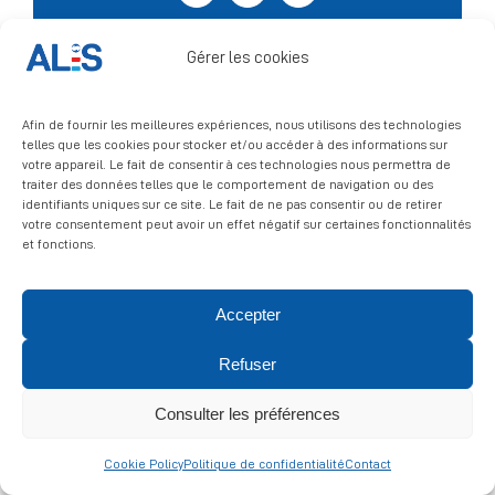
Signalement
Gérer les cookies
Afin de fournir les meilleures expériences, nous utilisons des technologies
telles que les cookies pour stocker et/ou accéder à des informations sur
votre appareil. Le fait de consentir à ces technologies nous permettra de
traiter des données telles que le comportement de navigation ou des
identifiants uniques sur ce site. Le fait de ne pas consentir ou de retirer
votre consentement peut avoir un effet négatif sur certaines fonctionnalités
et fonctions.
© 2026 ALIS | All rights reserved
Accepter
Politique de confidentialité
|
Politique de cookies
|
Mentions
légales
Refuser
Consulter les préférences
Cookie Policy
Politique de confidentialité
Contact