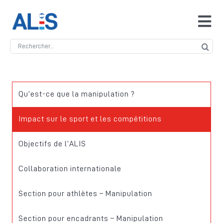
Skip
to
Tog
content
Navi
Search
Accueil
for:
ALIS
Qu’est-ce que la manipulation ?
Antidopage
Impact sur le sport et les compétitions
Objectifs de l’ALIS
Safeguarding
Collaboration internationale
Manipulation des compétitions
Section pour athlètes – Manipulation
Contact
Section pour encadrants – Manipulation