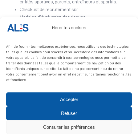
entités sportives, parents, entraîneurs et sportifs.
Checklist de recrutement sûr
Modèles d’évaluation des risques
Sécurité en ligne
Gérer les cookies
Supports spécifiques pour les entraîneurs, les parents
et les sportifs
Afin de fournir les meilleures expériences, nous utilisons des technologies
Autres ressources externes utiles
telles que les cookies pour stocker et/ou accéder à des informations sur
votre appareil. Le fait de consentir à ces technologies nous permettra de
Visitez notre
Médiathèque
traiter des données telles que le comportement de navigation ou des
identifiants uniques sur ce site. Le fait de ne pas consentir ou de retirer
votre consentement peut avoir un effet négatif sur certaines fonctionnalités
et fonctions.
Accepter
© 2026 ALIS | All rights reserved
Refuser
Politique de confidentialité
|
Politique de cookies
|
Mentions
légales
Consulter les préférences