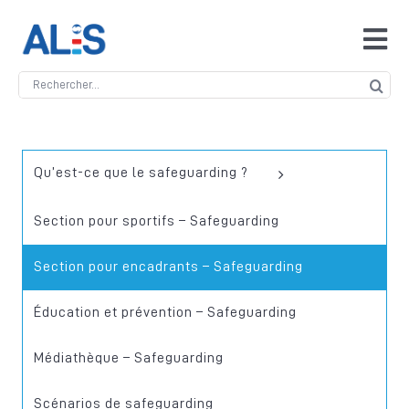
Skip
to
Tog
content
Navi
Search
Accueil
for:
ALIS
Qu’est-ce que le safeguarding ?
Antidopage
Section pour sportifs – Safeguarding
Section pour encadrants – Safeguarding
Safeguarding
Éducation et prévention – Safeguarding
Manipulation des compétitions
Médiathèque – Safeguarding
Contact
Scénarios de safeguarding