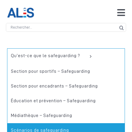
Skip
to
Tog
content
Navi
Search
Accueil
for:
ALIS
Qu’est-ce que le safeguarding ?
Antidopage
Section pour sportifs – Safeguarding
Section pour encadrants – Safeguarding
Safeguarding
Éducation et prévention – Safeguarding
Manipulation des compétitions
Médiathèque – Safeguarding
Contact
Scénarios de safeguarding