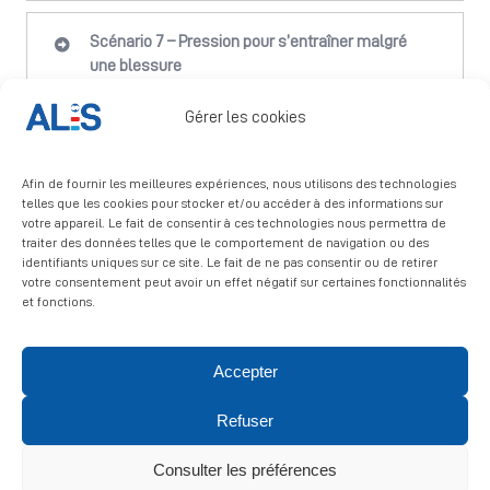
Scénario 7 – Pression pour s’entraîner malgré
une blessure
Gérer les cookies
Scénario 8 – Intimidation entre coéquipiers
Afin de fournir les meilleures expériences, nous utilisons des technologies
telles que les cookies pour stocker et/ou accéder à des informations sur
Scénario 9 – Entraîneur étranger et règles de
votre appareil. Le fait de consentir à ces technologies nous permettra de
safeguarding
traiter des données telles que le comportement de navigation ou des
identifiants uniques sur ce site. Le fait de ne pas consentir ou de retirer
votre consentement peut avoir un effet négatif sur certaines fonctionnalités
et fonctions.
Accepter
© 2026 ALIS | All rights reserved
Refuser
Politique de confidentialité
|
Politique de cookies
|
Mentions
légales
Consulter les préférences