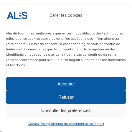
Signalement
Gérer les cookies
Afin de fournir les meilleures expériences, nous utilisons des technologies
telles que les cookies pour stocker et/ou accéder à des informations sur
votre appareil. Le fait de consentir à ces technologies nous permettra de
traiter des données telles que le comportement de navigation ou des
identifiants uniques sur ce site. Le fait de ne pas consentir ou de retirer
© 2026 ALIS | All rights reserved
votre consentement peut avoir un effet négatif sur certaines fonctionnalités
et fonctions.
Politique de confidentialité
|
Politique de cookies
|
Mentions
légales
Accepter
Refuser
Consulter les préférences
Cookie Policy
Politique de confidentialité
Contact