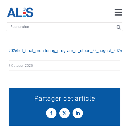
Skip
to
Tog
content
Navi
Search
Accueil
for:
ALIS
2026list_final_monitoring_program_fr_clean_22_august_2025
7 October 2025
Antidopage
Safeguarding
Partager cet article
Manipulation des compétitions
Facebook
X
LinkedIn
Contact