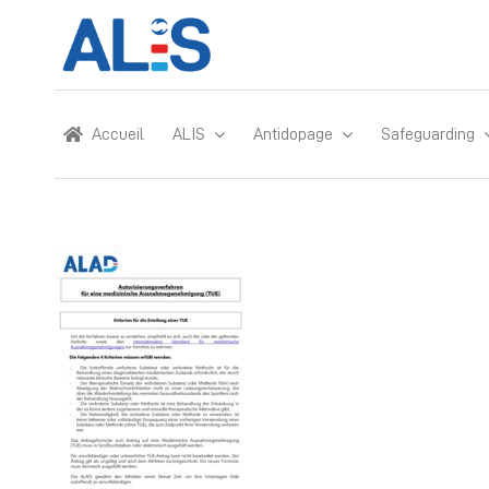
Skip
to
content
Accueil
ALIS
Antidopage
Safeguarding