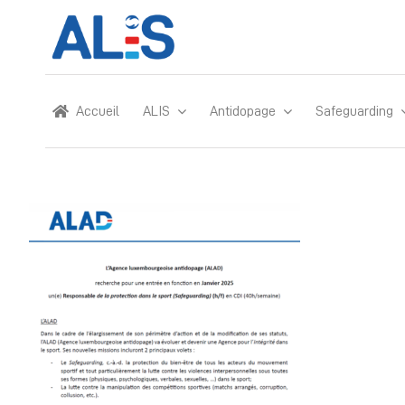
Skip
to
content
Accueil
ALIS
Antidopage
Safeguarding