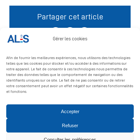
Partager cet article
Signalement
Facebook
X
LinkedIn
Gérer les cookies
Afin de fournir les meilleures expériences, nous utilisons des technologies
telles que les cookies pour stocker et/ou accéder à des informations sur
votre appareil. Le fait de consentir à ces technologies nous permettra de
traiter des données telles que le comportement de navigation ou des
identifiants uniques sur ce site. Le fait de ne pas consentir ou de retirer
votre consentement peut avoir un effet négatif sur certaines fonctionnalités
et fonctions.
Accepter
© 2026 ALIS | All rights reserved
Refuser
Politique de confidentialité
|
Politique de cookies
|
Mentions
légales
Consulter les préférences