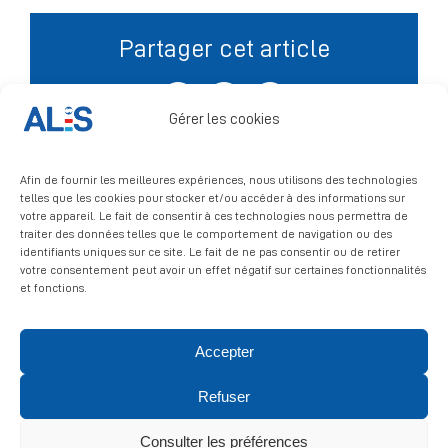
Partager cet article
Signalement
Facebook
X
LinkedIn
Gérer les cookies
Afin de fournir les meilleures expériences, nous utilisons des technologies
telles que les cookies pour stocker et/ou accéder à des informations sur
votre appareil. Le fait de consentir à ces technologies nous permettra de
traiter des données telles que le comportement de navigation ou des
identifiants uniques sur ce site. Le fait de ne pas consentir ou de retirer
votre consentement peut avoir un effet négatif sur certaines fonctionnalités
et fonctions.
Accepter
© 2026 ALIS | All rights reserved
Refuser
Politique de confidentialité
|
Politique de cookies
|
Mentions
légales
Consulter les préférences