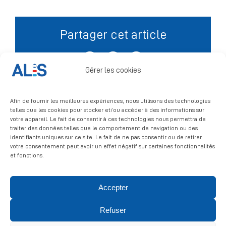
Signalement
Partager cet article
Facebook
X
LinkedIn
Gérer les cookies
Afin de fournir les meilleures expériences, nous utilisons des technologies
telles que les cookies pour stocker et/ou accéder à des informations sur
votre appareil. Le fait de consentir à ces technologies nous permettra de
traiter des données telles que le comportement de navigation ou des
identifiants uniques sur ce site. Le fait de ne pas consentir ou de retirer
votre consentement peut avoir un effet négatif sur certaines fonctionnalités
et fonctions.
Accepter
© 2026 ALIS | All rights reserved
Refuser
Politique de confidentialité
|
Politique de cookies
|
Mentions