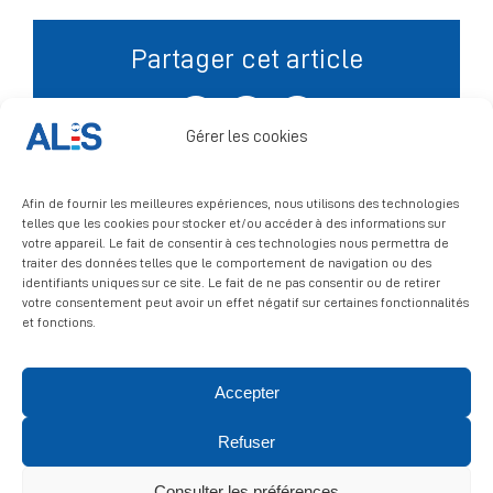
Partager cet article
Signalement
Facebook
X
LinkedIn
Gérer les cookies
Afin de fournir les meilleures expériences, nous utilisons des technologies
telles que les cookies pour stocker et/ou accéder à des informations sur
votre appareil. Le fait de consentir à ces technologies nous permettra de
traiter des données telles que le comportement de navigation ou des
identifiants uniques sur ce site. Le fait de ne pas consentir ou de retirer
votre consentement peut avoir un effet négatif sur certaines fonctionnalités
et fonctions.
Accepter
© 2026 ALIS | All rights reserved
Refuser
Politique de confidentialité
|
Politique de cookies
|
Mentions
légales
Consulter les préférences