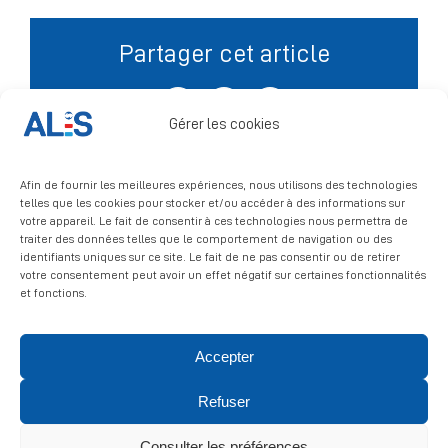
Partager cet article
Signalement
Facebook
X
LinkedIn
Gérer les cookies
Afin de fournir les meilleures expériences, nous utilisons des technologies
telles que les cookies pour stocker et/ou accéder à des informations sur
votre appareil. Le fait de consentir à ces technologies nous permettra de
traiter des données telles que le comportement de navigation ou des
identifiants uniques sur ce site. Le fait de ne pas consentir ou de retirer
votre consentement peut avoir un effet négatif sur certaines fonctionnalités
et fonctions.
Accepter
© 2026 ALIS | All rights reserved
Refuser
Politique de confidentialité
|
Politique de cookies
|
Mentions
légales
Consulter les préférences