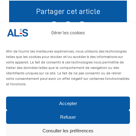
Partager cet article
Signalement
Facebook
X
LinkedIn
Gérer les cookies
Afin de fournir les meilleures expériences, nous utilisons des technologies
telles que les cookies pour stocker et/ou accéder à des informations sur
votre appareil. Le fait de consentir à ces technologies nous permettra de
traiter des données telles que le comportement de navigation ou des
identifiants uniques sur ce site. Le fait de ne pas consentir ou de retirer
votre consentement peut avoir un effet négatif sur certaines fonctionnalités
et fonctions.
Accepter
© 2026 ALIS | All rights reserved
Refuser
Politique de confidentialité
|
Politique de cookies
|
Mentions
légales
Consulter les préférences