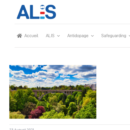
Skip
to
content
Accueil
ALIS
Antidopage
Safeguarding
23 August 2021