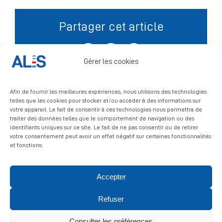
Partager cet article
Signalement
Facebook
X
LinkedIn
Gérer les cookies
Afin de fournir les meilleures expériences, nous utilisons des technologies
telles que les cookies pour stocker et/ou accéder à des informations sur
votre appareil. Le fait de consentir à ces technologies nous permettra de
traiter des données telles que le comportement de navigation ou des
identifiants uniques sur ce site. Le fait de ne pas consentir ou de retirer
votre consentement peut avoir un effet négatif sur certaines fonctionnalités
et fonctions.
Accepter
© 2026 ALIS | All rights reserved
Refuser
Politique de confidentialité
|
Politique de cookies
|
Mentions
légales
Consulter les préférences