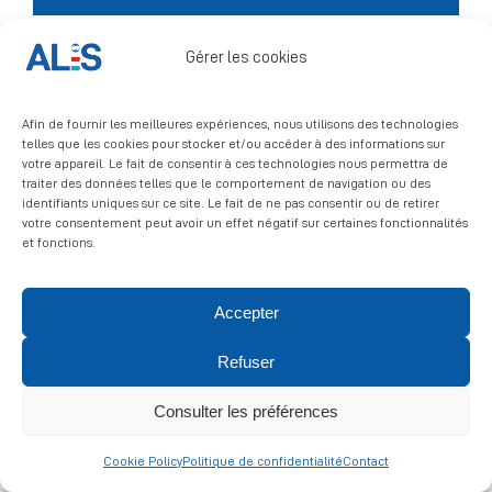
Signalement
Gérer les cookies
Afin de fournir les meilleures expériences, nous utilisons des technologies
telles que les cookies pour stocker et/ou accéder à des informations sur
votre appareil. Le fait de consentir à ces technologies nous permettra de
traiter des données telles que le comportement de navigation ou des
identifiants uniques sur ce site. Le fait de ne pas consentir ou de retirer
votre consentement peut avoir un effet négatif sur certaines fonctionnalités
© 2026 ALIS | All rights reserved
et fonctions.
Politique de confidentialité
|
Politique de cookies
|
Mentions
Accepter
légales
Refuser
Consulter les préférences
Cookie Policy
Politique de confidentialité
Contact