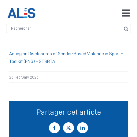
Skip
to
Tog
content
Navi
Search
Accueil
for:
ALIS
Acting on Disclosures of Gender-Based Violence in Sport –
Toolkit (ENG) – STSBTA
Antidopage
26 February 2026
Safeguarding
Partager cet article
Manipulation des compétitions
Facebook
X
LinkedIn
Contact