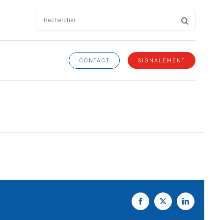
Search
for:
CONTACT
SIGNALEMENT
Facebook
X
LinkedIn