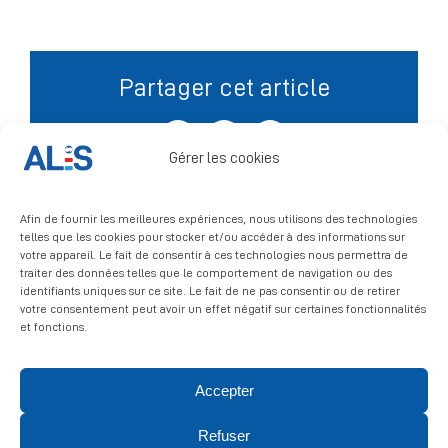
Signalement
Partager cet article
Facebook
X
LinkedIn
Gérer les cookies
Afin de fournir les meilleures expériences, nous utilisons des technologies
telles que les cookies pour stocker et/ou accéder à des informations sur
votre appareil. Le fait de consentir à ces technologies nous permettra de
traiter des données telles que le comportement de navigation ou des
identifiants uniques sur ce site. Le fait de ne pas consentir ou de retirer
votre consentement peut avoir un effet négatif sur certaines fonctionnalités
et fonctions.
Accepter
© 2026 ALIS | All rights reserved
Refuser
Politique de confidentialité
|
Politique de cookies
|
Mentions