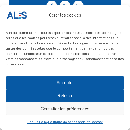
Facebook
X
LinkedIn
Signalement
Gérer les cookies
Afin de fournir les meilleures expériences, nous utilisons des technologies
telles que les cookies pour stocker et/ou accéder à des informations sur
votre appareil. Le fait de consentir à ces technologies nous permettra de
traiter des données telles que le comportement de navigation ou des
identifiants uniques sur ce site. Le fait de ne pas consentir ou de retirer
votre consentement peut avoir un effet négatif sur certaines fonctionnalités
et fonctions.
© 2026 ALIS | All rights reserved
Accepter
Refuser
Politique de confidentialité
|
Politique de cookies
|
Mentions
légales
Consulter les préférences
Cookie Policy
Politique de confidentialité
Contact