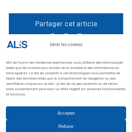
Signalement
Partager cet article
Facebook
X
LinkedIn
Gérer les cookies
Afin de fournir les meilleures expériences, nous utilisons des technologies
telles que les cookies pour stocker et/ou accéder à des informations sur
votre appareil. Le fait de consentir à ces technologies nous permettra de
traiter des données telles que le comportement de navigation ou des
identifiants uniques sur ce site. Le fait de ne pas consentir ou de retirer
votre consentement peut avoir un effet négatif sur certaines fonctionnalités
et fonctions.
Accepter
© 2026 ALIS | All rights reserved
Refuser
Politique de confidentialité
|
Politique de cookies
|
Mentions