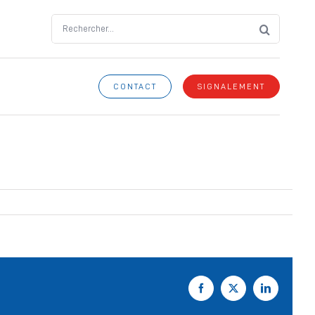
Search
for:
CONTACT
SIGNALEMENT
Facebook
X
LinkedIn