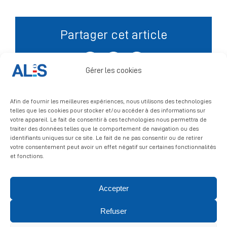
Signalement
Partager cet article
Facebook
X
LinkedIn
Gérer les cookies
Afin de fournir les meilleures expériences, nous utilisons des technologies
telles que les cookies pour stocker et/ou accéder à des informations sur
votre appareil. Le fait de consentir à ces technologies nous permettra de
traiter des données telles que le comportement de navigation ou des
identifiants uniques sur ce site. Le fait de ne pas consentir ou de retirer
votre consentement peut avoir un effet négatif sur certaines fonctionnalités
et fonctions.
Accepter
© 2026 ALIS | All rights reserved
Refuser
Politique de confidentialité
|
Politique de cookies
|
Mentions