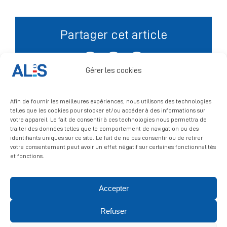
Signalement
Partager cet article
Facebook
X
LinkedIn
Gérer les cookies
Afin de fournir les meilleures expériences, nous utilisons des technologies
telles que les cookies pour stocker et/ou accéder à des informations sur
votre appareil. Le fait de consentir à ces technologies nous permettra de
traiter des données telles que le comportement de navigation ou des
identifiants uniques sur ce site. Le fait de ne pas consentir ou de retirer
votre consentement peut avoir un effet négatif sur certaines fonctionnalités
et fonctions.
Accepter
© 2026 ALIS | All rights reserved
Refuser
Politique de confidentialité
|
Politique de cookies
|
Mentions