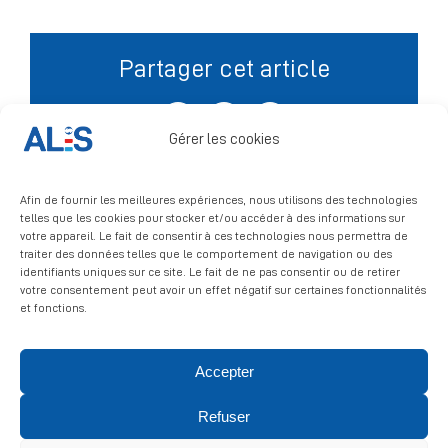
Signalement
Partager cet article
Facebook
X
LinkedIn
Gérer les cookies
Afin de fournir les meilleures expériences, nous utilisons des technologies
telles que les cookies pour stocker et/ou accéder à des informations sur
votre appareil. Le fait de consentir à ces technologies nous permettra de
traiter des données telles que le comportement de navigation ou des
identifiants uniques sur ce site. Le fait de ne pas consentir ou de retirer
votre consentement peut avoir un effet négatif sur certaines fonctionnalités
et fonctions.
Accepter
© 2026 ALIS | All rights reserved
Refuser
Politique de confidentialité
|
Politique de cookies
|
Mentions