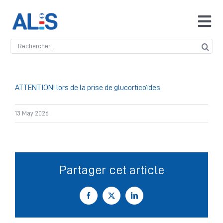
Skip
to
Tog
content
Navi
Search
Accueil
for:
ALIS
ATTENTION! lors de la prise de glucorticoïdes
13 May 2026
Antidopage
Safeguarding
Partager cet article
Manipulation des compétitions
Facebook
X
LinkedIn
Contact