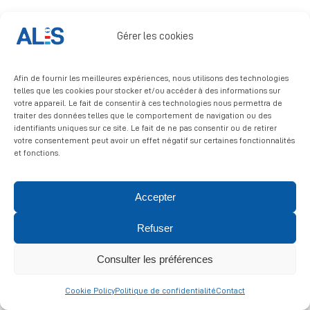
Signalement
Gérer les cookies
Afin de fournir les meilleures expériences, nous utilisons des technologies
telles que les cookies pour stocker et/ou accéder à des informations sur
votre appareil. Le fait de consentir à ces technologies nous permettra de
traiter des données telles que le comportement de navigation ou des
identifiants uniques sur ce site. Le fait de ne pas consentir ou de retirer
© 2026 ALIS | All rights reserved
votre consentement peut avoir un effet négatif sur certaines fonctionnalités
et fonctions.
Politique de confidentialité
|
Politique de cookies
|
Mentions
légales
Accepter
Refuser
Consulter les préférences
Cookie Policy
Politique de confidentialité
Contact