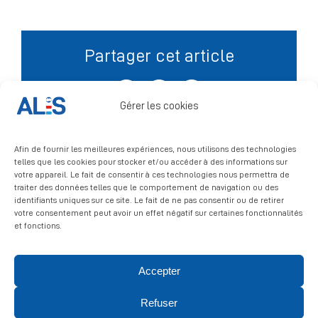
Signalement
Partager cet article
Facebook
X
LinkedIn
Gérer les cookies
Afin de fournir les meilleures expériences, nous utilisons des technologies
telles que les cookies pour stocker et/ou accéder à des informations sur
votre appareil. Le fait de consentir à ces technologies nous permettra de
traiter des données telles que le comportement de navigation ou des
identifiants uniques sur ce site. Le fait de ne pas consentir ou de retirer
votre consentement peut avoir un effet négatif sur certaines fonctionnalités
et fonctions.
Accepter
© 2026 ALIS | All rights reserved
Refuser
Politique de confidentialité
|
Politique de cookies
|
Mentions