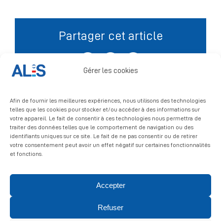
Signalement
Partager cet article
Facebook
X
LinkedIn
Gérer les cookies
Afin de fournir les meilleures expériences, nous utilisons des technologies
telles que les cookies pour stocker et/ou accéder à des informations sur
votre appareil. Le fait de consentir à ces technologies nous permettra de
traiter des données telles que le comportement de navigation ou des
identifiants uniques sur ce site. Le fait de ne pas consentir ou de retirer
votre consentement peut avoir un effet négatif sur certaines fonctionnalités
et fonctions.
Accepter
© 2026 ALIS | All rights reserved
Refuser
Politique de confidentialité
|
Politique de cookies
|
Mentions