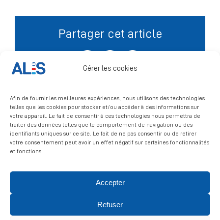
Signalement
Partager cet article
Facebook
X
LinkedIn
Gérer les cookies
Afin de fournir les meilleures expériences, nous utilisons des technologies
telles que les cookies pour stocker et/ou accéder à des informations sur
votre appareil. Le fait de consentir à ces technologies nous permettra de
traiter des données telles que le comportement de navigation ou des
identifiants uniques sur ce site. Le fait de ne pas consentir ou de retirer
votre consentement peut avoir un effet négatif sur certaines fonctionnalités
et fonctions.
Accepter
© 2026 ALIS | All rights reserved
Refuser
Politique de confidentialité
|
Politique de cookies
|
Mentions