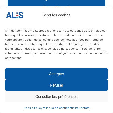
Facebook
X
LinkedIn
Signalement
Gérer les cookies
Afin de fournir les meilleures expériences, nous utilisons des technologies
telles que les cookies pour stocker et/ou accéder à des informations sur
votre appareil. Le fait de consentir à ces technologies nous permettra de
traiter des données telles que le comportement de navigation ou des
identifiants uniques sur ce site. Le fait de ne pas consentir ou de retirer
votre consentement peut avoir un effet négatif sur certaines fonctionnalités
et fonctions.
Accepter
© 2026 ALIS | All rights reserved
Refuser
Politique de confidentialité
|
Politique de cookies
|
Mentions
légales
Consulter les préférences
Cookie Policy
Politique de confidentialité
Contact