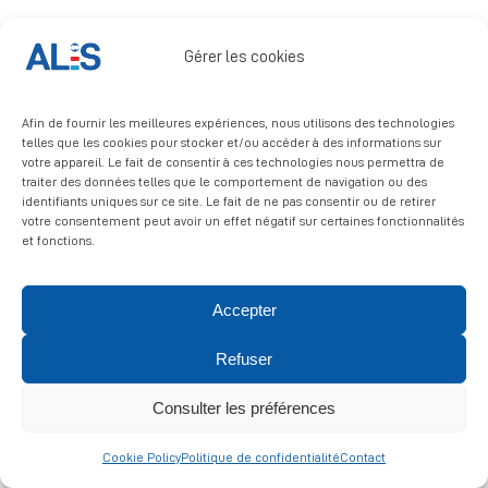
Signalement
Gérer les cookies
Afin de fournir les meilleures expériences, nous utilisons des technologies
telles que les cookies pour stocker et/ou accéder à des informations sur
votre appareil. Le fait de consentir à ces technologies nous permettra de
traiter des données telles que le comportement de navigation ou des
identifiants uniques sur ce site. Le fait de ne pas consentir ou de retirer
© 2026 ALIS | All rights reserved
votre consentement peut avoir un effet négatif sur certaines fonctionnalités
et fonctions.
Politique de confidentialité
|
Politique de cookies
|
Mentions
légales
Accepter
Refuser
Consulter les préférences
Cookie Policy
Politique de confidentialité
Contact