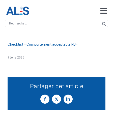
Skip
to
Tog
content
Navi
Search
Accueil
for:
ALIS
Checklist – Comportement acceptable PDF
9 June 2026
Antidopage
Safeguarding
Partager cet article
Manipulation des compétitions
Facebook
X
LinkedIn
Contact