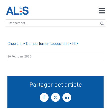
Skip
to
Tog
content
Navi
Search
Accueil
for:
ALIS
Checklist – Comportement acceptable - PDF
26 February 2026
Antidopage
Safeguarding
Partager cet article
Manipulation des compétitions
Facebook
X
LinkedIn
Contact