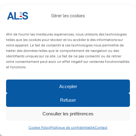
Signalement
Gérer les cookies
Afin de fournir les meilleures expériences, nous utilisons des technologies
telles que les cookies pour stocker et/ou accéder à des informations sur
votre appareil. Le fait de consentir à ces technologies nous permettra de
traiter des données telles que le comportement de navigation ou des
identifiants uniques sur ce site. Le fait de ne pas consentir ou de retirer
© 2026 ALIS | All rights reserved
votre consentement peut avoir un effet négatif sur certaines fonctionnalités
et fonctions.
Politique de confidentialité
|
Politique de cookies
|
Mentions
légales
Accepter
Refuser
Consulter les préférences
Cookie Policy
Politique de confidentialité
Contact