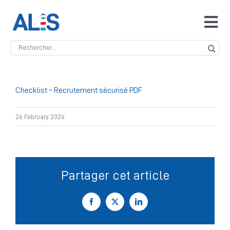
Skip
to
Tog
content
Navi
Search
Accueil
for:
ALIS
Checklist – Recrutement sécurisé PDF
26 February 2026
Antidopage
Safeguarding
Partager cet article
Manipulation des compétitions
Facebook
X
LinkedIn
Contact