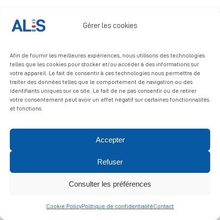
Signalement
Gérer les cookies
Afin de fournir les meilleures expériences, nous utilisons des technologies
telles que les cookies pour stocker et/ou accéder à des informations sur
votre appareil. Le fait de consentir à ces technologies nous permettra de
traiter des données telles que le comportement de navigation ou des
identifiants uniques sur ce site. Le fait de ne pas consentir ou de retirer
© 2026 ALIS | All rights reserved
votre consentement peut avoir un effet négatif sur certaines fonctionnalités
et fonctions.
Politique de confidentialité
|
Politique de cookies
|
Mentions
légales
Accepter
Refuser
Consulter les préférences
Cookie Policy
Politique de confidentialité
Contact