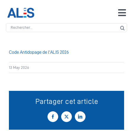
Skip
to
Tog
content
Navi
Search
Accueil
for:
ALIS
Code Antidopage de l'ALIS 2026
13 May 2026
Antidopage
Safeguarding
Partager cet article
Manipulation des compétitions
Facebook
X
LinkedIn
Contact