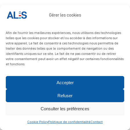
Signalement
Gérer les cookies
Afin de fournir les meilleures expériences, nous utilisons des technologies
telles que les cookies pour stocker et/ou accéder à des informations sur
votre appareil. Le fait de consentir à ces technologies nous permettra de
traiter des données telles que le comportement de navigation ou des
identifiants uniques sur ce site. Le fait de ne pas consentir ou de retirer
© 2026 ALIS | All rights reserved
votre consentement peut avoir un effet négatif sur certaines fonctionnalités
et fonctions.
Politique de confidentialité
|
Politique de cookies
|
Mentions
légales
Accepter
Refuser
Consulter les préférences
Cookie Policy
Politique de confidentialité
Contact