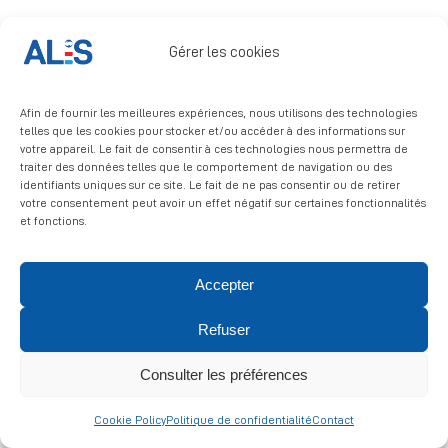
Signalement
Gérer les cookies
Afin de fournir les meilleures expériences, nous utilisons des technologies
telles que les cookies pour stocker et/ou accéder à des informations sur
votre appareil. Le fait de consentir à ces technologies nous permettra de
traiter des données telles que le comportement de navigation ou des
identifiants uniques sur ce site. Le fait de ne pas consentir ou de retirer
© 2026 ALIS | All rights reserved
votre consentement peut avoir un effet négatif sur certaines fonctionnalités
et fonctions.
Politique de confidentialité
|
Politique de cookies
|
Mentions
légales
Accepter
Refuser
Consulter les préférences
Cookie Policy
Politique de confidentialité
Contact