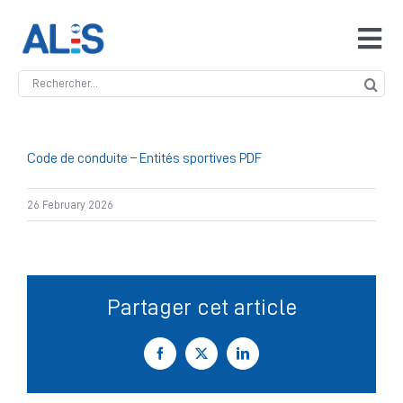
Skip
to
Tog
content
Navi
Search
Accueil
for:
ALIS
Code de conduite – Entités sportives PDF
26 February 2026
Antidopage
Safeguarding
Partager cet article
Manipulation des compétitions
Facebook
X
LinkedIn
Contact