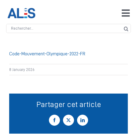
Skip
to
Tog
content
Navi
Search
Accueil
for:
ALIS
Code-Mouvement-Olympique-2022-FR
8 January 2026
Antidopage
Safeguarding
Partager cet article
Manipulation des compétitions
Facebook
X
LinkedIn
Contact