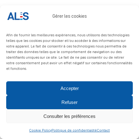
Signalement
Gérer les cookies
Afin de fournir les meilleures expériences, nous utilisons des technologies
telles que les cookies pour stocker et/ou accéder à des informations sur
votre appareil. Le fait de consentir à ces technologies nous permettra de
traiter des données telles que le comportement de navigation ou des
identifiants uniques sur ce site. Le fait de ne pas consentir ou de retirer
© 2026 ALIS | All rights reserved
votre consentement peut avoir un effet négatif sur certaines fonctionnalités
et fonctions.
Politique de confidentialité
|
Politique de cookies
|
Mentions
légales
Accepter
Refuser
Consulter les préférences
Cookie Policy
Politique de confidentialité
Contact