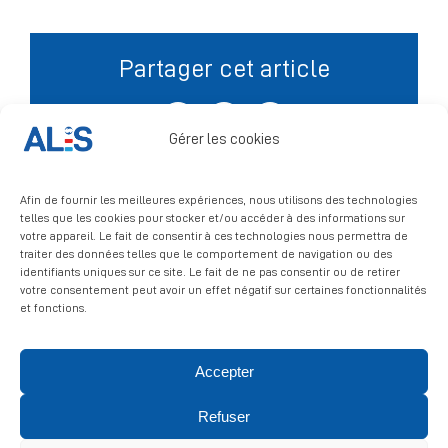
Signalement
Partager cet article
Facebook
X
LinkedIn
Gérer les cookies
Afin de fournir les meilleures expériences, nous utilisons des technologies
telles que les cookies pour stocker et/ou accéder à des informations sur
votre appareil. Le fait de consentir à ces technologies nous permettra de
traiter des données telles que le comportement de navigation ou des
identifiants uniques sur ce site. Le fait de ne pas consentir ou de retirer
votre consentement peut avoir un effet négatif sur certaines fonctionnalités
et fonctions.
Accepter
© 2026 ALIS | All rights reserved
Refuser
Politique de confidentialité
|
Politique de cookies
|
Mentions