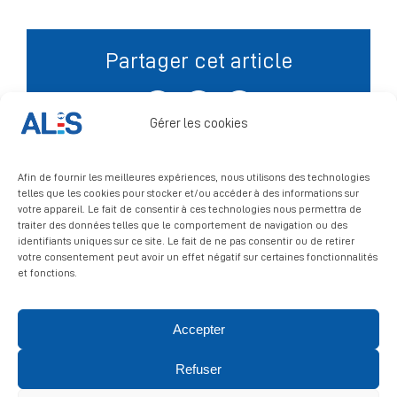
Signalement
Partager cet article
Facebook
X
LinkedIn
Gérer les cookies
Afin de fournir les meilleures expériences, nous utilisons des technologies
telles que les cookies pour stocker et/ou accéder à des informations sur
votre appareil. Le fait de consentir à ces technologies nous permettra de
traiter des données telles que le comportement de navigation ou des
identifiants uniques sur ce site. Le fait de ne pas consentir ou de retirer
votre consentement peut avoir un effet négatif sur certaines fonctionnalités
et fonctions.
Accepter
© 2026 ALIS | All rights reserved
Refuser
Politique de confidentialité
|
Politique de cookies
|
Mentions