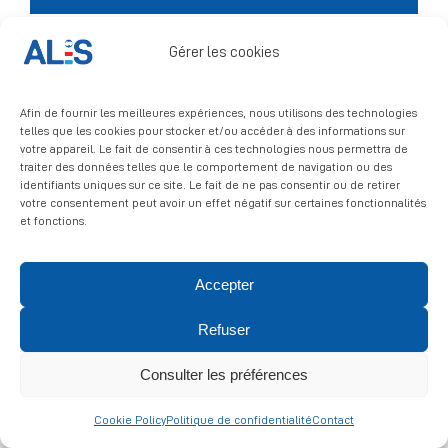
Signalement
Gérer les cookies
Afin de fournir les meilleures expériences, nous utilisons des technologies
telles que les cookies pour stocker et/ou accéder à des informations sur
votre appareil. Le fait de consentir à ces technologies nous permettra de
traiter des données telles que le comportement de navigation ou des
identifiants uniques sur ce site. Le fait de ne pas consentir ou de retirer
votre consentement peut avoir un effet négatif sur certaines fonctionnalités
© 2026 ALIS | All rights reserved
et fonctions.
Politique de confidentialité
|
Politique de cookies
|
Mentions
Accepter
légales
Refuser
Consulter les préférences
Cookie Policy
Politique de confidentialité
Contact