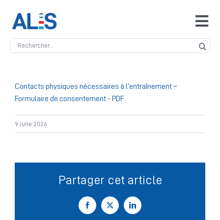
Skip
to
Tog
content
Navi
Search
Accueil
for:
ALIS
Contacts physiques nécessaires à l’entraînement –
Formulaire de consentement - PDF
Antidopage
9 June 2026
Safeguarding
Partager cet article
Manipulation des compétitions
Facebook
X
LinkedIn
Contact