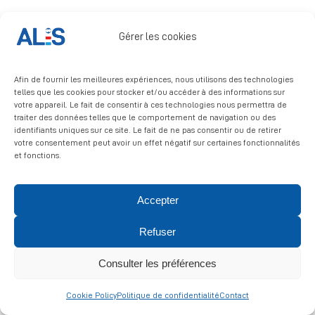
Signalement
Gérer les cookies
Afin de fournir les meilleures expériences, nous utilisons des technologies
telles que les cookies pour stocker et/ou accéder à des informations sur
votre appareil. Le fait de consentir à ces technologies nous permettra de
traiter des données telles que le comportement de navigation ou des
identifiants uniques sur ce site. Le fait de ne pas consentir ou de retirer
© 2026 ALIS | All rights reserved
votre consentement peut avoir un effet négatif sur certaines fonctionnalités
et fonctions.
Politique de confidentialité
|
Politique de cookies
|
Mentions
légales
Accepter
Refuser
Consulter les préférences
Cookie Policy
Politique de confidentialité
Contact