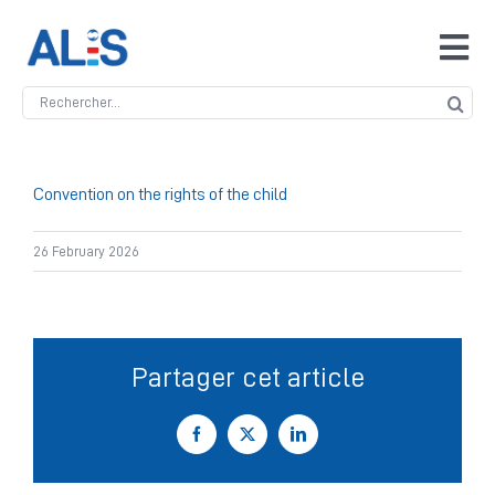
Skip
to
Tog
content
Navi
Search
Accueil
for:
ALIS
Convention on the rights of the child
26 February 2026
Antidopage
Safeguarding
Partager cet article
Manipulation des compétitions
Facebook
X
LinkedIn
Contact