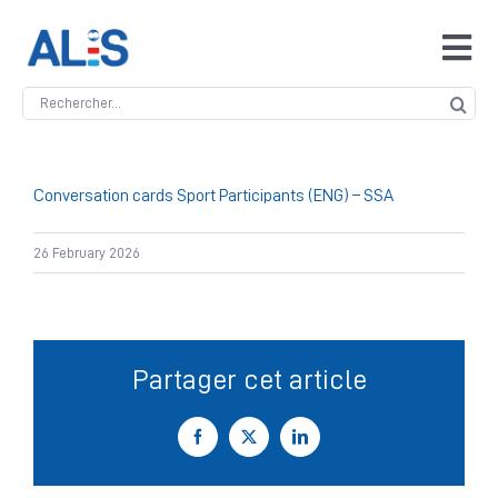
Skip
to
Tog
content
Navi
Search
Accueil
for:
ALIS
Conversation cards Sport Participants (ENG) – SSA
26 February 2026
Antidopage
Safeguarding
Partager cet article
Manipulation des compétitions
Facebook
X
LinkedIn
Contact