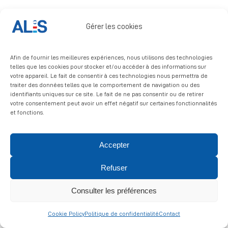
Signalement
Gérer les cookies
Afin de fournir les meilleures expériences, nous utilisons des technologies
telles que les cookies pour stocker et/ou accéder à des informations sur
votre appareil. Le fait de consentir à ces technologies nous permettra de
traiter des données telles que le comportement de navigation ou des
identifiants uniques sur ce site. Le fait de ne pas consentir ou de retirer
© 2026 ALIS | All rights reserved
votre consentement peut avoir un effet négatif sur certaines fonctionnalités
et fonctions.
Politique de confidentialité
|
Politique de cookies
|
Mentions
légales
Accepter
Refuser
Consulter les préférences
Cookie Policy
Politique de confidentialité
Contact