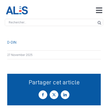
Skip
to
Tog
content
Navi
Search
Accueil
for:
ALIS
D-DIN
27 November 2025
Antidopage
Safeguarding
Partager cet article
Manipulation des compétitions
Facebook
X
LinkedIn
Contact