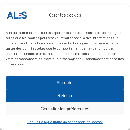
Signalement
Gérer les cookies
Afin de fournir les meilleures expériences, nous utilisons des technologies
telles que les cookies pour stocker et/ou accéder à des informations sur
votre appareil. Le fait de consentir à ces technologies nous permettra de
traiter des données telles que le comportement de navigation ou des
identifiants uniques sur ce site. Le fait de ne pas consentir ou de retirer
© 2026 ALIS | All rights reserved
votre consentement peut avoir un effet négatif sur certaines fonctionnalités
et fonctions.
Politique de confidentialité
|
Politique de cookies
|
Mentions
légales
Accepter
Refuser
Consulter les préférences
Cookie Policy
Politique de confidentialité
Contact