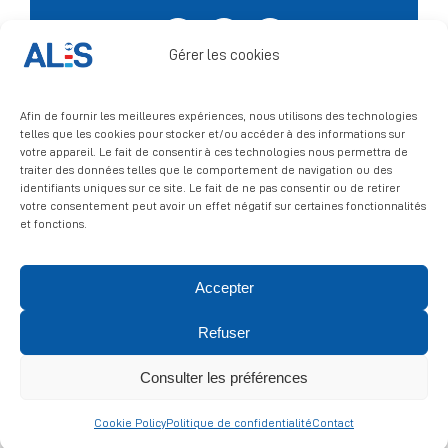
Facebook
X
LinkedIn
Signalement
Gérer les cookies
Afin de fournir les meilleures expériences, nous utilisons des technologies
telles que les cookies pour stocker et/ou accéder à des informations sur
votre appareil. Le fait de consentir à ces technologies nous permettra de
traiter des données telles que le comportement de navigation ou des
identifiants uniques sur ce site. Le fait de ne pas consentir ou de retirer
votre consentement peut avoir un effet négatif sur certaines fonctionnalités
et fonctions.
Accepter
© 2026 ALIS | All rights reserved
Refuser
Politique de confidentialité
|
Politique de cookies
|
Mentions
légales
Consulter les préférences
Cookie Policy
Politique de confidentialité
Contact