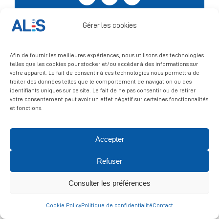
Signalement
Gérer les cookies
Afin de fournir les meilleures expériences, nous utilisons des technologies
telles que les cookies pour stocker et/ou accéder à des informations sur
votre appareil. Le fait de consentir à ces technologies nous permettra de
traiter des données telles que le comportement de navigation ou des
identifiants uniques sur ce site. Le fait de ne pas consentir ou de retirer
votre consentement peut avoir un effet négatif sur certaines fonctionnalités
et fonctions.
© 2026 ALIS | All rights reserved
Accepter
Politique de confidentialité
|
Politique de cookies
|
Mentions
légales
Refuser
Consulter les préférences
Cookie Policy
Politique de confidentialité
Contact