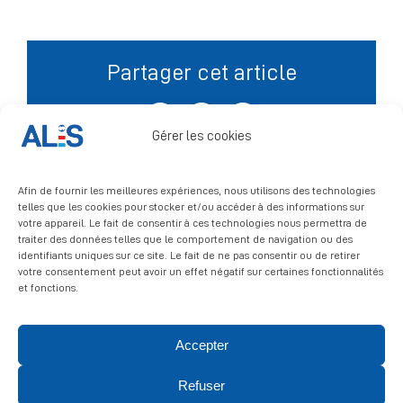
Signalement
Partager cet article
Facebook
X
LinkedIn
Gérer les cookies
Afin de fournir les meilleures expériences, nous utilisons des technologies
telles que les cookies pour stocker et/ou accéder à des informations sur
votre appareil. Le fait de consentir à ces technologies nous permettra de
traiter des données telles que le comportement de navigation ou des
identifiants uniques sur ce site. Le fait de ne pas consentir ou de retirer
votre consentement peut avoir un effet négatif sur certaines fonctionnalités
et fonctions.
Accepter
© 2026 ALIS | All rights reserved
Refuser
Politique de confidentialité
|
Politique de cookies
|
Mentions