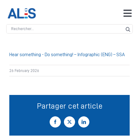
Skip
to
Tog
content
Navi
Search
Accueil
for:
ALIS
Hear something - Do something! – Infographic (ENG) – SSA
26 February 2026
Antidopage
Safeguarding
Partager cet article
Manipulation des compétitions
Facebook
X
LinkedIn
Contact