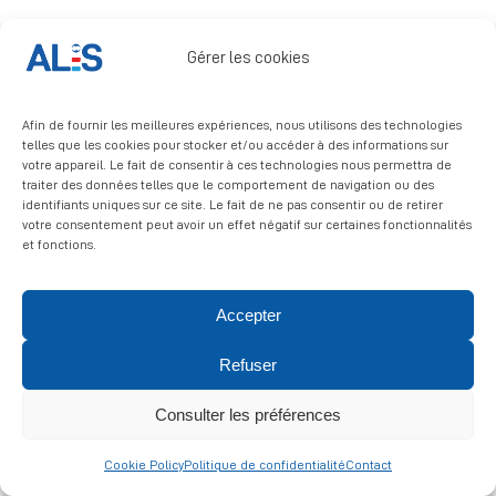
Signalement
Gérer les cookies
Afin de fournir les meilleures expériences, nous utilisons des technologies
telles que les cookies pour stocker et/ou accéder à des informations sur
votre appareil. Le fait de consentir à ces technologies nous permettra de
traiter des données telles que le comportement de navigation ou des
identifiants uniques sur ce site. Le fait de ne pas consentir ou de retirer
© 2026 ALIS | All rights reserved
votre consentement peut avoir un effet négatif sur certaines fonctionnalités
et fonctions.
Politique de confidentialité
|
Politique de cookies
|
Mentions
légales
Accepter
Refuser
Consulter les préférences
Cookie Policy
Politique de confidentialité
Contact