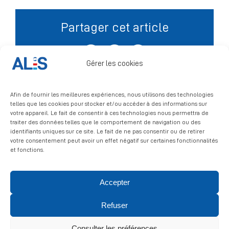
Partager cet article
Signalement
Facebook
X
LinkedIn
Gérer les cookies
Afin de fournir les meilleures expériences, nous utilisons des technologies
telles que les cookies pour stocker et/ou accéder à des informations sur
votre appareil. Le fait de consentir à ces technologies nous permettra de
traiter des données telles que le comportement de navigation ou des
identifiants uniques sur ce site. Le fait de ne pas consentir ou de retirer
votre consentement peut avoir un effet négatif sur certaines fonctionnalités
et fonctions.
Accepter
© 2026 ALIS | All rights reserved
Refuser
Politique de confidentialité
|
Politique de cookies
|
Mentions
légales
Consulter les préférences