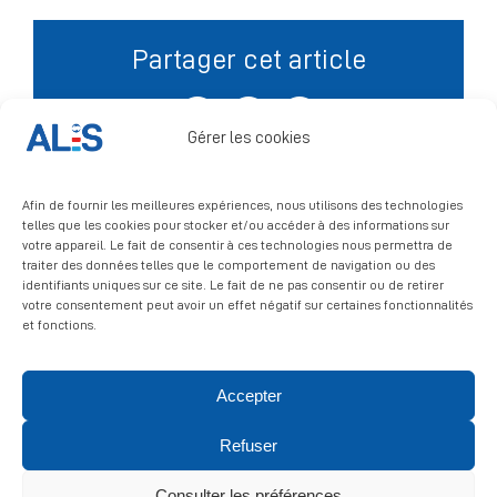
Partager cet article
Signalement
Facebook
X
LinkedIn
Gérer les cookies
Afin de fournir les meilleures expériences, nous utilisons des technologies
telles que les cookies pour stocker et/ou accéder à des informations sur
votre appareil. Le fait de consentir à ces technologies nous permettra de
traiter des données telles que le comportement de navigation ou des
identifiants uniques sur ce site. Le fait de ne pas consentir ou de retirer
votre consentement peut avoir un effet négatif sur certaines fonctionnalités
et fonctions.
Accepter
© 2026 ALIS | All rights reserved
Refuser
Politique de confidentialité
|
Politique de cookies
|
Mentions
légales
Consulter les préférences