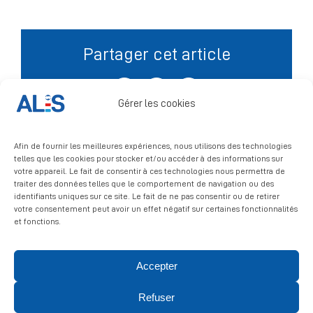
Signalement
Partager cet article
Facebook
X
LinkedIn
Gérer les cookies
Afin de fournir les meilleures expériences, nous utilisons des technologies
telles que les cookies pour stocker et/ou accéder à des informations sur
votre appareil. Le fait de consentir à ces technologies nous permettra de
traiter des données telles que le comportement de navigation ou des
identifiants uniques sur ce site. Le fait de ne pas consentir ou de retirer
votre consentement peut avoir un effet négatif sur certaines fonctionnalités
et fonctions.
Accepter
© 2026 ALIS | All rights reserved
Refuser
Politique de confidentialité
|
Politique de cookies
|
Mentions