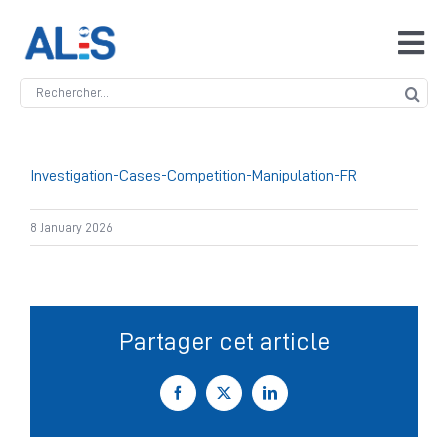
Skip
to
Tog
content
Navi
Search
Accueil
for:
ALIS
Investigation-Cases-Competition-Manipulation-FR
8 January 2026
Antidopage
Safeguarding
Partager cet article
Manipulation des compétitions
Facebook
X
LinkedIn
Contact