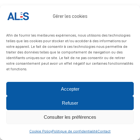
Signalement
Gérer les cookies
Afin de fournir les meilleures expériences, nous utilisons des technologies
telles que les cookies pour stocker et/ou accéder à des informations sur
votre appareil. Le fait de consentir à ces technologies nous permettra de
traiter des données telles que le comportement de navigation ou des
identifiants uniques sur ce site. Le fait de ne pas consentir ou de retirer
© 2026 ALIS | All rights reserved
votre consentement peut avoir un effet négatif sur certaines fonctionnalités
et fonctions.
Politique de confidentialité
|
Politique de cookies
|
Mentions
légales
Accepter
Refuser
Consulter les préférences
Cookie Policy
Politique de confidentialité
Contact