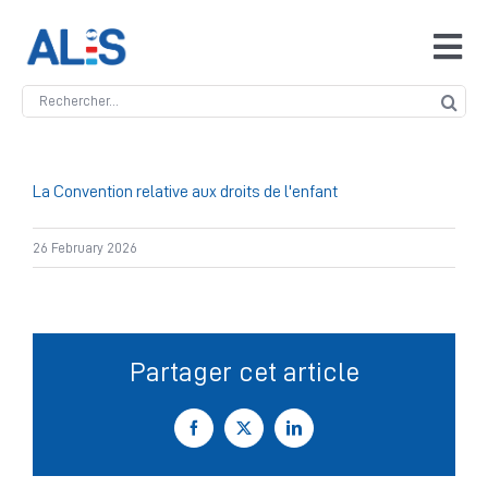
Skip
to
Tog
content
Navi
Search
Accueil
for:
ALIS
La Convention relative aux droits de l'enfant
26 February 2026
Antidopage
Safeguarding
Partager cet article
Manipulation des compétitions
Facebook
X
LinkedIn
Contact