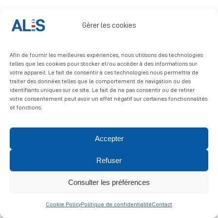
Signalement
Gérer les cookies
Afin de fournir les meilleures expériences, nous utilisons des technologies
telles que les cookies pour stocker et/ou accéder à des informations sur
votre appareil. Le fait de consentir à ces technologies nous permettra de
traiter des données telles que le comportement de navigation ou des
identifiants uniques sur ce site. Le fait de ne pas consentir ou de retirer
© 2026 ALIS | All rights reserved
votre consentement peut avoir un effet négatif sur certaines fonctionnalités
et fonctions.
Politique de confidentialité
|
Politique de cookies
|
Mentions
légales
Accepter
Refuser
Consulter les préférences
Cookie Policy
Politique de confidentialité
Contact